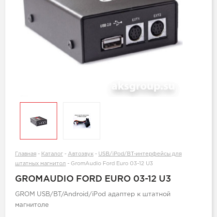
Главная
-
Каталог
-
Автозвук
-
USB/iPod/BT-интерфейсы для
штатных магнитол
-
GromAudio Ford Euro 03-12 U3
GROMAUDIO FORD EURO 03-12 U3
GROM USB/BT/Android/iPod адаптер к штатной
магнитоле