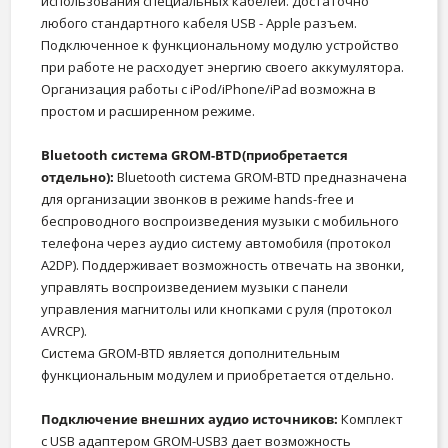
использования специальных кабелей. Достаточно
любого стандартного кабеля USB - Apple разъем.
Подключенное к функциональному модулю устройство
при работе не расходует энергию своего аккумулятора.
Организация работы с iPod/iPhone/iPad возможна в
простом и расширенном режиме.
Bluetooth система GROM-BTD(приобретается
отдельно):
Bluetooth система GROM-BТD предназначена
для организации звонков в режиме hands-free и
беспроводного воспроизведения музыки с мобильного
телефона через аудио систему автомобиля (протокол
A2DP). Поддерживает возможность отвечать на звонки,
управлять воспроизведением музыки с панели
управления магнитолы или кнопками с руля (протокол
AVRCP).
Система GROM-BТD является дополнительным
функциональным модулем и приобретается отдельно.
Подключение внешних аудио источников:
Комплект
с USB адаптером GROM-USB3 дает возможность