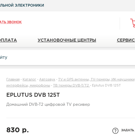
ЛЬНОЙ ЭЛЕКТРОНИКИ
АТЬ ЗВОНОК
ОПЛАТА
УСТАНОВОЧНЫЕ ЦЕНТРЫ
СЕРВИС
Главная
-
Каталог
-
Автозвук
-
TV и GPS антенны, TV-тюнеры, ИК-наушники, 
интерфейсы, микрофоны
-
ТВ тюнеры DVB-T/T2
-
Eplutus DVB 125T
EPLUTUS DVB 125T
Домашний DVB-T2 цифровой TV ресивер
830 р.
ЗАДАТЬ