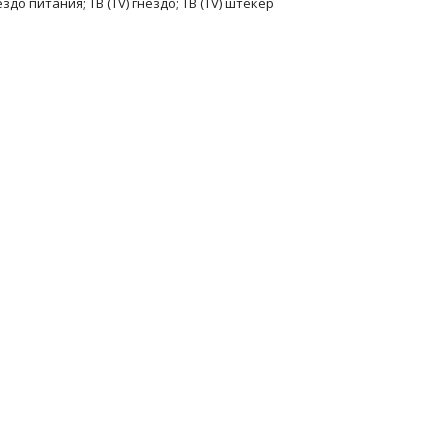
здо питания; ТВ (TV) гнездо; ТВ (TV) штекер