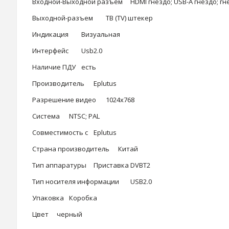
Входной-Выходной разъем
HDMI гнездо; USB-A гнездо; гне
Выходной-разъем
ТВ (TV) штекер
Индикация
Визуальная
Интерфейс
Usb2.0
Наличие ПДУ
есть
Производитель
Eplutus
Разрешение видео
1024х768
Система
NTSC; PAL
Совместимость с
Eplutus
Страна производитель
Китай
Тип аппаратуры
Приставка DVBT2
Тип носителя информации
USB2.0
Упаковка
Коробка
Цвет
черный