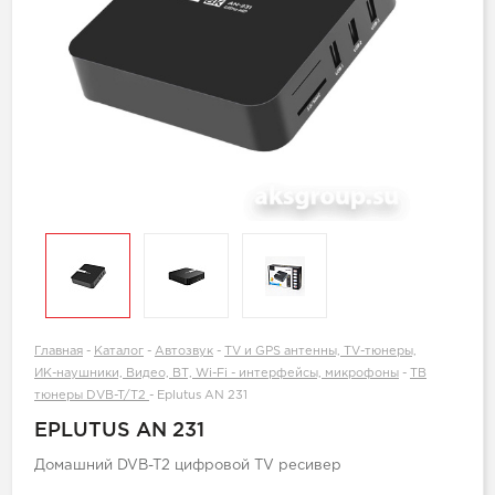
Главная
-
Каталог
-
Автозвук
-
TV и GPS антенны, TV-тюнеры,
ИК-наушники, Видео, ВТ, Wi-Fi - интерфейсы, микрофоны
-
ТВ
тюнеры DVB-T/T2
-
Eplutus AN 231
EPLUTUS AN 231
Домашний DVB-T2 цифровой TV ресивер