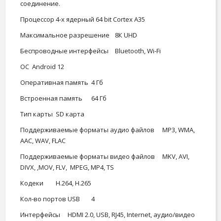
соединение.
Процессор
4-х ядерный 64 bit Cortex A35
Максимальное разрешение
8К UHD
Беспроводные интерфейсы
Bluetooth, Wi-Fi
OC
Android 12
Оперативная память
4 Гб
Встроенная память
64 Гб
Тип карты
SD карта
Поддерживаемые форматы аудио файлов
MP3, WMA,
AAC, WAV, FLAC
Поддерживаемые форматы видео файлов
MKV, AVI,
DIVX, ,MOV, FLV, MPEG, MP4, TS
Кодеки
Н.264, Н.265
Кол-во портов USB
4
Интерфейсы
HDMI 2.0, USB, RJ45, Internet, аудио/видео