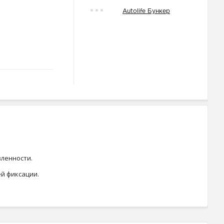
Autolife Бункер
вленности.
й фиксации.