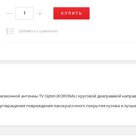
КУПИТЬ
Добавить к сравнению
изионной антенны TV Optim (KORONA) с круговой диаграммой напра
дотвращения повреждения лакокрасочного покрытия кузова и лучше