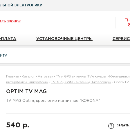
ЛЬНОЙ ЭЛЕКТРОНИКИ
АТЬ ЗВОНОК
ОПЛАТА
УСТАНОВОЧНЫЕ ЦЕНТРЫ
СЕРВИС
Главная
-
Каталог
-
Автозвук
-
TV и GPS антенны, TV-тюнеры, ИК-наушники, 
интерфейсы, микрофоны
-
TV, GPS, GSM - антенны, Аксессуары
-
Optim TV
OPTIM TV MAG
TV MAG Optim, крепление магнитное "KORONA"
540 р.
ЗАДАТЬ