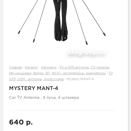
Главная
-
Каталог
-
Автозвук
-
TV и GPS антенны, TV-тюнеры,
ИК-наушники, Видео, ВТ, Wi-Fi - интерфейсы, микрофоны
-
TV,
GPS, GSM - антенны, Аксессуары
-
Mystery MANT-4
MYSTERY MANT-4
Car TV Antenna , 4 луча, 4 штекера
640 р.