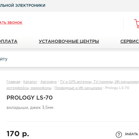
ЛЬНОЙ ЭЛЕКТРОНИКИ
АТЬ ЗВОНОК
ОПЛАТА
УСТАНОВОЧНЫЕ ЦЕНТРЫ
СЕРВИС
Главная
-
Каталог
-
Автозвук
-
TV и GPS антенны, TV-тюнеры, ИК-наушники, 
интерфейсы, микрофоны
-
Проводные и ИК наушники
-
Prology LS-70
PROLOGY LS-70
вкладыши, джек 3,5мм
170 р.
ЗАДАТЬ