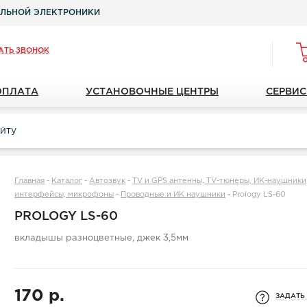
ЛЬНОЙ ЭЛЕКТРОНИКИ
АТЬ ЗВОНОК
ОПЛАТА
УСТАНОВОЧНЫЕ ЦЕНТРЫ
СЕРВИС
Главная
-
Каталог
-
Автозвук
-
TV и GPS антенны, TV-тюнеры, ИК-наушники, 
интерфейсы, микрофоны
-
Проводные и ИК наушники
-
Prology LS-60
PROLOGY LS-60
вкладышы разноцветные, джек 3,5мм
170 р.
ЗАДАТЬ