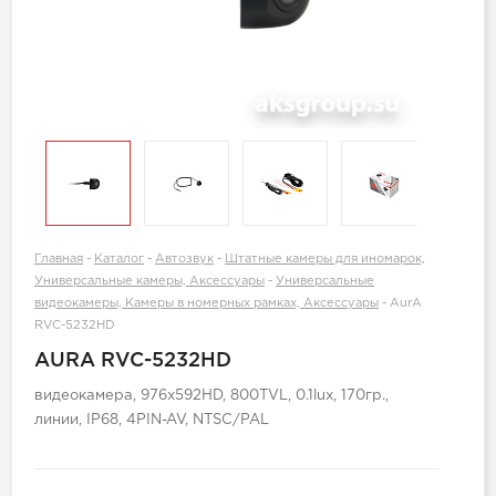
Главная
-
Каталог
-
Автозвук
-
Штатные камеры для иномарок,
Универсальные камеры, Аксессуары
-
Универсальные
видеокамеры, Камеры в номерных рамках, Аксессуары
-
AurA
RVC-5232HD
AURA RVC-5232HD
видеокамера, 976x592HD, 800TVL, 0.1lux, 170гр.,
линии, IP68, 4PIN-AV, NTSC/PAL