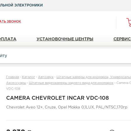
ЛЬНОЙ ЭЛЕКТРОНИКИ
АТЬ ЗВОНОК
ОПЛАТА
УСТАНОВОЧНЫЕ ЦЕНТРЫ
СЕРВИС
Главная
-
Каталог
-
Автозвук
-
Штатные камеры для иномарок, Универсаль
Аксессуары
-
Штатные видеокамеры заднего вида для иномарок
-
Camera C
VDC-108
CAMERA CHEVROLET INCAR VDC-108
Chevrolet Aveo 12+, Cruze, Opel Mokka 0,1LUX, PAL/NTSC,170гр