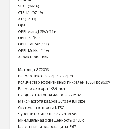
SRX II(09-16)
CTS II/III(07-19)
XTS(12-17)
Opel
OPEL Astra J (SW) (11+)
OPEL Zafira C
OPEL Tourer (11+)
OPEL Mokka (11+)
Характеристики:
Матрица GC2053
Размер пикселя 2.8μm x 2.8μm
Количество эффективных пикселей 1080(H)x 960(V)
Размер сенсора 1/2.9 inch
Входная тактовая частота 27 Mhz
Макс.частота кадров 30fps@full size
Система цветности NTSC
Чувствительность 3.87 V/Lux.sec
Минимальная освещенность 0.1Lux
Класс пыле-и влагозащиты IP67