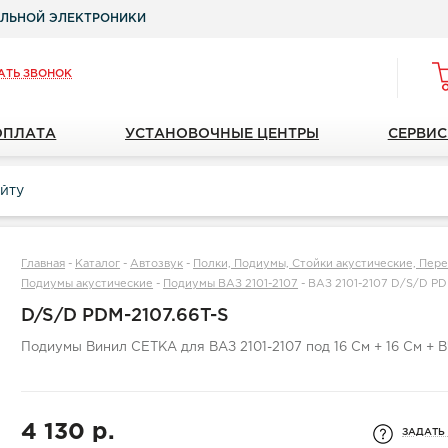
ЛЬНОЙ ЭЛЕКТРОНИКИ
АТЬ ЗВОНОК
ОПЛАТА
УСТАНОВОЧНЫЕ ЦЕНТРЫ
СЕРВИС
Главная
-
Каталог
-
Автозвук
-
Полки, Подиумы, Стойки акустические, Пер
Подиумы акустические
-
Подиумы ВАЗ 2101-2107
-
ВАЗ 2101-2107 D/S/D PD
D/S/D PDM-2107.66T-S
Подиумы Винил СЕТКА для ВАЗ 2101-2107 под 16 См + 16 См + 
4 130 р.
ЗАДАТЬ