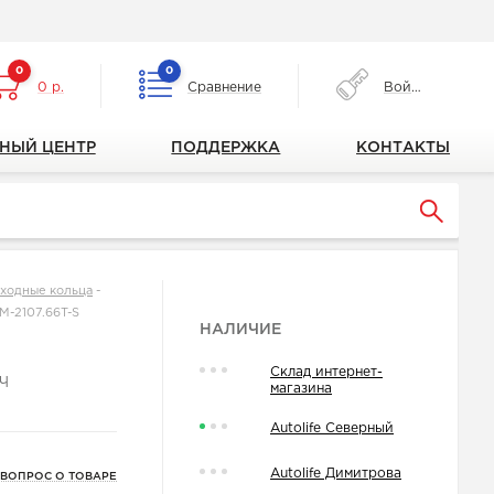
0
0
0 р.
Сравнение
Войти
НЫЙ ЦЕНТР
ПОДДЕРЖКА
КОНТАКТЫ
еходные кольца
-
M-2107.66T-S
НАЛИЧИЕ
Склад интернет-
ВЧ
магазина
Autolife Северный
Autolife Димитрова
 ВОПРОС О ТОВАРЕ