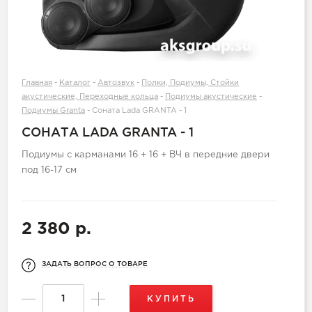
Главная
-
Каталог
-
Автозвук
-
Полки, Подиумы, Стойки
акустические, Переходные кольца
-
Подиумы акустические
-
Подиумы Granta
-
Соната Lada GRANTA - 1
СОНАТА LADA GRANTA - 1
Подиумы с карманами 16 + 16 + ВЧ в передние двери
под 16-17 см
2 380 р.
ЗАДАТЬ ВОПРОС О ТОВАРЕ
КУПИТЬ