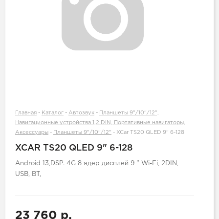
Главная
-
Каталог
-
Автозвук
-
Планшеты 9"/10"/12",
Навигационные устройства 1,2 DIN, Портативные навигаторы,
Аксессуары
-
Планшеты 9"/10"/12"
-
XCar TS20 QLED 9" 6-128
XCAR TS20 QLED 9" 6-128
Android 13,DSP. 4G 8 ядер дисплей 9 " Wi-Fi, 2DIN,
USB, BT,
23 760 р.