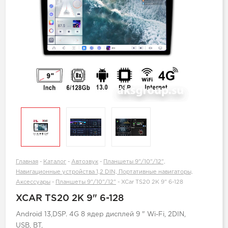
Главная
-
Каталог
-
Автозвук
-
Планшеты 9"/10"/12",
Навигационные устройства 1,2 DIN, Портативные навигаторы,
Аксессуары
-
Планшеты 9"/10"/12"
-
XCar TS20 2K 9" 6-128
XCAR TS20 2K 9" 6-128
Android 13,DSP. 4G 8 ядер дисплей 9 " Wi-Fi, 2DIN,
USB, BT,