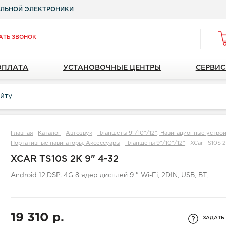
ЛЬНОЙ ЭЛЕКТРОНИКИ
АТЬ ЗВОНОК
ОПЛАТА
УСТАНОВОЧНЫЕ ЦЕНТРЫ
СЕРВИС
Главная
-
Каталог
-
Автозвук
-
Планшеты 9"/10"/12", Навигационные устройс
Портативные навигаторы, Аксессуары
-
Планшеты 9"/10"/12"
-
XCar TS10S 2
XCAR TS10S 2K 9" 4-32
Android 12,DSP. 4G 8 ядер дисплей 9 " Wi-Fi, 2DIN, USB, BT,
19 310 р.
ЗАДАТЬ