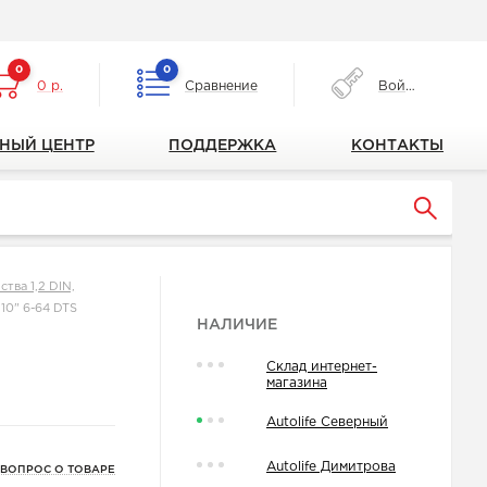
0
0
0 р.
Сравнение
Войти
НЫЙ ЦЕНТР
ПОДДЕРЖКА
КОНТАКТЫ
тва 1,2 DIN,
10" 6-64 DTS
НАЛИЧИЕ
Склад интернет-
магазина
Autolife Северный
Autolife Димитрова
 ВОПРОС О ТОВАРЕ