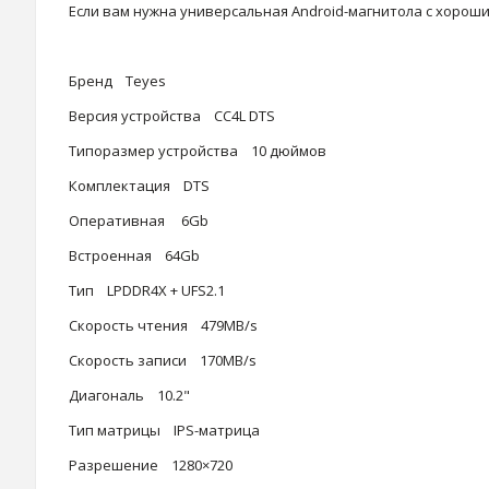
Если вам нужна универсальная Android-магнитола с хорош
Бренд Teyes
Версия устройства CC4L DTS
Типоразмер устройства 10 дюймов
Комплектация DTS
Оперативная 6Gb
Встроенная 64Gb
Тип LPDDR4X + UFS2.1
Скорость чтения 479MB/s
Скорость записи 170MB/s
Диагональ 10.2"
Тип матрицы IPS-матрица
Разрешение 1280×720