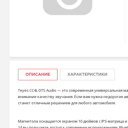
ОПИСАНИЕ
ХАРАКТЕРИСТИКИ
Teyes CC4L DTS Audio — это современная универсальная ма
внимание качеству звучания. Если вам нужна недорогая а
станет отличным решением для любого автомобиля.
Магнитола оснащается экраном 10 дюймов с IPS-матрица и
14 вы получаете доступ к современным приложениям, Blueto