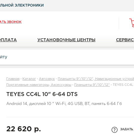
ЛЬНОЙ ЭЛЕКТРОНИКИ
АТЬ ЗВОНОК
ОПЛАТА
УСТАНОВОЧНЫЕ ЦЕНТРЫ
СЕРВИС
Главная
-
Каталог
-
Автозвук
-
Планшеты 9"/10"/12", Навигационные устройс
Портативные навигаторы, Аксессуары
-
Планшеты 9"/10"/12"
-
TEYES CC4L 
TEYES CC4L 10" 6-64 DTS
Android 14, дисплей 10 " Wi-Fi, 4G USB, BT, память 6-64 Гб
22 620 р.
ЗАДАТЬ