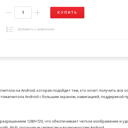
КУПИТЬ
Добавить к сравнению
гнитола на Android, которая подойдет тем, кто хочет получить все
втомагнитола Android с большим экраном, навигацией, поддержкой 
 разрешением 1280×720, что обеспечивает четкое изображение и удо
oth, Wi-Fi, потоковым сервисам и возможностям Android.