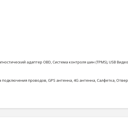
остический адаптер OBD, Система контроля шин (TPMS), USB Виде
одключения проводов, GPS антенна, 4G антенна, Салфетка, Отвертк