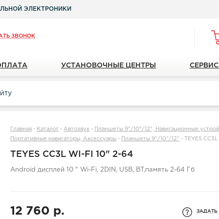
ЛЬНОЙ ЭЛЕКТРОНИКИ
АТЬ ЗВОНОК
ОПЛАТА
УСТАНОВОЧНЫЕ ЦЕНТРЫ
СЕРВИС
Главная
-
Каталог
-
Автозвук
-
Планшеты 9"/10"/12", Навигационные устройс
Портативные навигаторы, Аксессуары
-
Планшеты 9"/10"/12"
-
TEYES CC3L 
TEYES CC3L WI-FI 10" 2-64
Android дисплей 10 " Wi-Fi, 2DIN, USB, BT,память 2-64 Гб
12 760 р.
ЗАДАТЬ