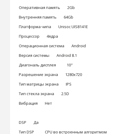
Оперативная память 2Gb
Внутренняя память 64Gb
Платформа чипа Unisoc UIS8141E
Процессор 4ядра
Операционная система Android
Версия системы Android 8.1
Диагональ дисплея 10"
Разрешение экрана 1280x720
Тип матрицы экрана IPS
Тип стекла экрана 2.5D
Вибрация Нет
DSP Да
Тип DSP CPU во встроенным алгоритмом