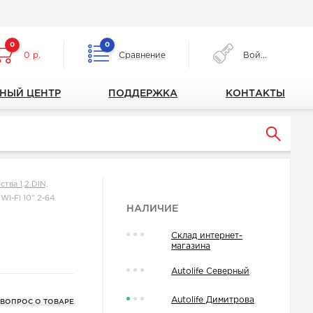
0
0
0 р.
Сравнение
Войти
НЫЙ ЦЕНТР
ПОДДЕРЖКА
КОНТАКТЫ
тва 1,2 DIN,
WI-FI 10" 2-64
НАЛИЧИЕ
Склад интернет-
магазина
Autolife Северный
Autolife Димитрова
 ВОПРОС О ТОВАРЕ