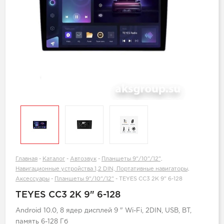
Главная
-
Каталог
-
Автозвук
-
Планшеты 9"/10"/12",
Навигационные устройства 1,2 DIN, Портативные навигаторы,
Аксессуары
-
Планшеты 9"/10"/12"
-
TEYES CC3 2K 9" 6-128
TEYES CC3 2K 9" 6-128
Android 10.0, 8 ядер дисплей 9 " Wi-Fi, 2DIN, USB, BT,
память 6-128 Гб