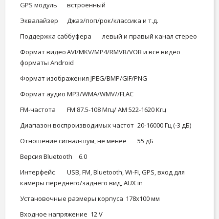
GPS модуль
встроенный
Эквалайзер
Джаз/поп/рок/классика и т.д.
Поддержка саббуфера
левый и правый канал стерео
Формат видео
AVI/MKV/MP4/RMVB/VOB и все видео
форматы Android
Формат изображения
JPEG/BMP/GIF/PNG
Формат аудио
MP3/WMA/WMV//FLAC
FM-частота
FM 87.5-108 Мгц/ AM 522-1620 Кгц
Диапазон воспроизводимых частот
20-16000 Гц (-3 дБ)
Отношение сигнал-шум, не менее
55 дБ
Версия Bluetooth
6.0
Интерфейс
USB, FM, Bluetooth, Wi-Fi, GPS, вход для
камеры переднего/заднего вид, AUX in
Установочные размеры корпуса
178х100 мм
Входное напряжение
12 V