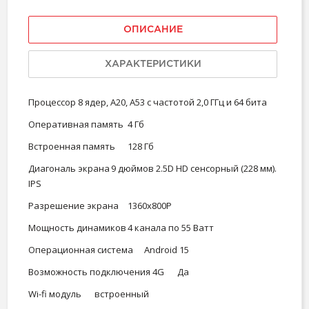
ОПИСАНИЕ
ХАРАКТЕРИСТИКИ
Процессор
8 ядер, A20, А53 с частотой 2,0 ГГц и 64 бита
Оперативная память
4 Гб
Встроенная память
128 Гб
Диагональ экрана
9 дюймов 2.5D HD сенсорный (228 мм).
IPS
Разрешение экрана
1360x800Р
Мощность динамиков
4 канала по 55 Ватт
Операционная система
Android 15
Возможность подключения 4G
Да
Wi-fi модуль
встроенный