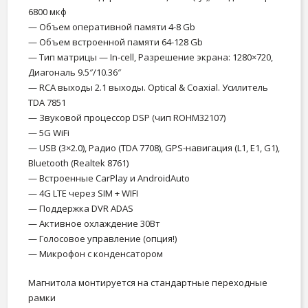
6800 мкф
— Объем оперативной памяти 4-8 Gb
— Объем встроенной памяти 64-128 Gb
—
Тип матрицы — In-cell, Разрешение экрана: 1280×720,
Диагональ 9.5″/10.36″
— RCA выходы 2.1 выходы.
Optical & Coaxial.
Усилитель
TDA 7851
—
Звуковой процессор DSP (чип ROHM32107)
— 5G WiFi
—
USB (3×2.0)
, Радио (TDA 7708), GPS-навигация
(L1, E1, G1)
,
Bluetooth (Realtek 8761)
— Встроенные CarPlay и AndroidAuto
— 4G LTE через SIM + WIFI
— Поддержка DVR ADAS
— Активное охлаждение 30Вт
— Голосовое управление (опция!)
— Микрофон с
конденсатором
Магнитола монтируется на стандартные переходные
рамки