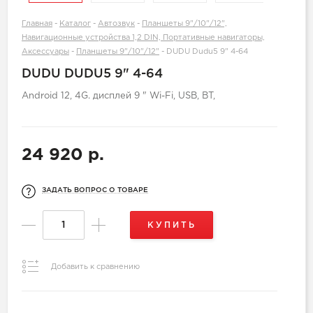
Главная
-
Каталог
-
Автозвук
-
Планшеты 9"/10"/12",
Навигационные устройства 1,2 DIN, Портативные навигаторы,
Аксессуары
-
Планшеты 9"/10"/12"
-
DUDU Dudu5 9" 4-64
DUDU DUDU5 9" 4-64
Android 12, 4G. дисплей 9 " Wi-Fi, USB, BT,
24 920 р.
ЗАДАТЬ ВОПРОС О ТОВАРЕ
КУПИТЬ
Добавить к сравнению