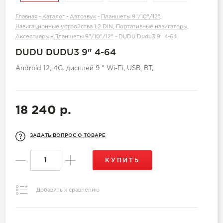
Главная
-
Каталог
-
Автозвук
-
Планшеты 9"/10"/12",
Навигационные устройства 1,2 DIN, Портативные навигаторы,
Аксессуары
-
Планшеты 9"/10"/12"
-
DUDU Dudu3 9" 4-64
DUDU DUDU3 9" 4-64
Android 12, 4G. дисплей 9 " Wi-Fi, USB, BT,
18 240 р.
ЗАДАТЬ ВОПРОС О ТОВАРЕ
КУПИТЬ
Добавить к сравнению