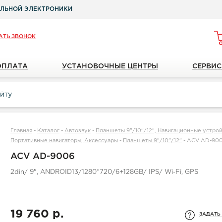
ЛЬНОЙ ЭЛЕКТРОНИКИ
АТЬ ЗВОНОК
ОПЛАТА
УСТАНОВОЧНЫЕ ЦЕНТРЫ
СЕРВИС
Главная
-
Каталог
-
Автозвук
-
Планшеты 9"/10"/12", Навигационные устройс
Портативные навигаторы, Аксессуары
-
Планшеты 9"/10"/12"
-
ACV AD-90
ACV AD-9006
2din/ 9", ANDROID13/1280*720/6+128GB/ IPS/ Wi-Fi, GPS
19 760 р.
ЗАДАТЬ