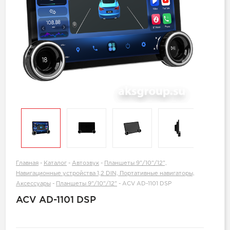
Главная
-
Каталог
-
Автозвук
-
Планшеты 9"/10"/12",
Навигационные устройства 1,2 DIN, Портативные навигаторы,
Аксессуары
-
Планшеты 9"/10"/12"
-
ACV AD-1101 DSP
ACV AD-1101 DSP