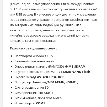
(TouchPad) панелью управления. Связь между Phantom
SPT 100 и штатным монитором осуществляется через AV
или RGB выход. В качестве опции доступно управление
через сенсорное управление экраном (touchscreen - для
мониторов имеющих подобную функцию). Для
звукового сопровождения можно использовать
линейные звуковые выходы или внешний динамик
(входит в комплект поставки).
Технические характеристики
Платформа Windows CE 5.0
Внешний блок навигации
Оперативная память (RAM/ОЗУ):
64MB SDRAM
Внутренняя память (ROM/ПЗУ):
32MB NAND Flash
Экран:
Выход AV, 480 X 234, RGB
Процессор:
Samsung 2440 ARM9 , 400MГц
Слоты расширения SD
GPS приёмник SiRF Star III
GPS 54 канала, протокол NMEA
Номер порта:
COM1