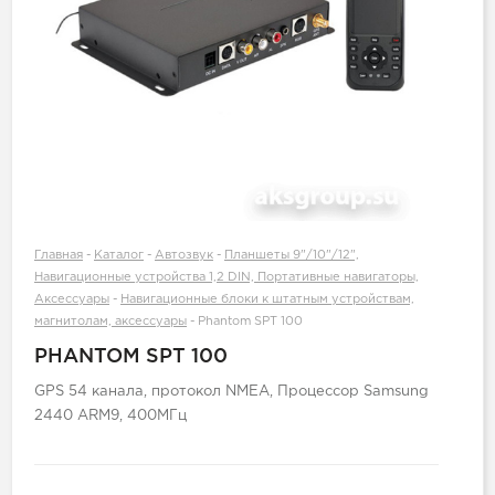
Главная
-
Каталог
-
Автозвук
-
Планшеты 9"/10"/12",
Навигационные устройства 1,2 DIN, Портативные навигаторы,
Аксессуары
-
Навигационные блоки к штатным устройствам,
магнитолам, аксессуары
-
Phantom SPT 100
PHANTOM SPT 100
GPS 54 канала, протокол NMEA, Процессор Samsung
2440 ARM9, 400MГц