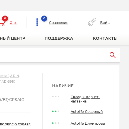
0
0
0 р.
Сравнение
Войти
НЫЙ ЦЕНТР
ПОДДЕРЖКА
КОНТАКТЫ
тва 1,2 DIN,
 AD-6910
НАЛИЧИЕ
Склад интернет-
0/BT/GPS/4G
магазина
Autolife Северный
Autolife Димитрова
 ВОПРОС О ТОВАРЕ