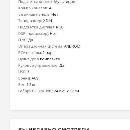
Подсветка кнопок:
Мультицвет
Кол-во каналов:
4
Съемная панель:
Нет
Типоразмер:
2 DIN
Подсветка дисплея:
RGB
DSP (процессор):
Нет
FLAC:
Да
Операционная система:
ANDROID
RCA выходы:
2 пары
Пульт ДУ:
В комплекте
Рулевое управление:
Да
USB:
3
Бренд:
ACV
Вес:
1.2 кг
Габариты (ДхШхВ):
24 x 21 x 17 см