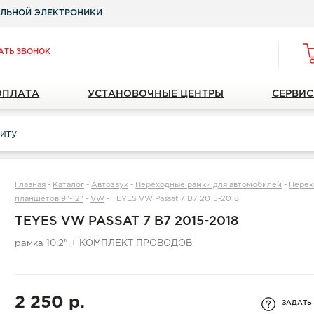
ЛЬНОЙ ЭЛЕКТРОНИКИ
АТЬ ЗВОНОК
ОПЛАТА
УСТАНОВОЧНЫЕ ЦЕНТРЫ
СЕРВИС
Главная
-
Каталог
-
Автозвук
-
Переходные рамки для автомобилей
-
Перех
планшетов 9"-12"
-
VW
-
TEYES VW Passat 7 B7 2015-2018
TEYES VW PASSAT 7 B7 2015-2018
рамка 10.2" + КОМПЛЕКТ ПРОВОДОВ
2 250 р.
ЗАДАТЬ