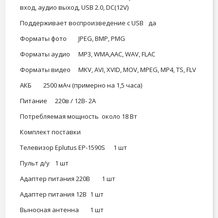
вход, аудио выход, USB 2.0, DC(12V)
Поддерживает воспроизведение с USB
да
Форматы фото
JPEG, BMP, PMG
Форматы аудио
MP3, WMA,ААС, WAV, FLAC
Форматы видео
MKV, AVI, XVID, MOV, MPEG, MP4, TS, FLV
АКБ
2500 мАч (примерно на 1,5 часа)
Питание
220в / 12В- 2А
Потребляемая мощность
около 18 Вт
Комплект поставки
Телевизор Eplutus EP-1590S
1 шт
Пульт д/у
1 шт
Адаптер питания 220В
1 шт
Адаптер питания 12В
1 шт
Выносная антенна
1 шт