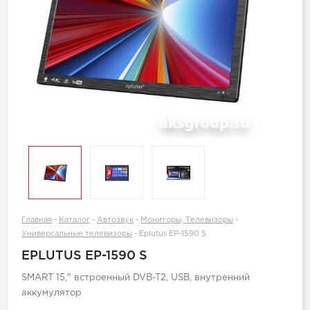
Главная
-
Каталог
-
Автозвук
-
Мониторы, Телевизоры
-
Универсальные телевизоры
-
Eplutus EP-1590 S
EPLUTUS EP-1590 S
SMART 15," встроенный DVB-T2, USB, внутренний
аккумулятор