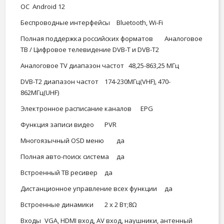
OC
Android 12
Беспроводные интерфейсы
Bluetooth, Wi-Fi
Полная поддержка российских форматов
Аналоговое
ТВ / Цифровое телевидение DVB-T и DVB-T2
Аналоговое TV диапазон частот
48,25-863,25 МГц
DVB-T2 диапазон частот
174-230МГц(VHF), 470-
862МГц(UHF)
Электронное расписание каналов
EPG
Функция записи видео
PVR
Многоязычный OSD меню
да
Полная авто-поиск система
да
Встроенный ТВ ресивер
да
Дистанционное управление всех функции
да
Встроенные динамики
2 x 2 Вт;8Ω
Входы
VGA, HDMI вход, AV вход, наушники, антенный