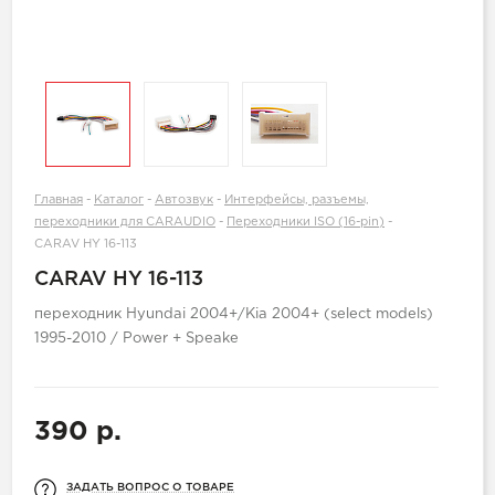
Главная
-
Каталог
-
Автозвук
-
Интерфейсы, разъемы,
переходники для CARAUDIO
-
Переходники ISO (16-pin)
-
CARAV HY 16-113
CARAV HY 16-113
переходник Hyundai 2004+/Kia 2004+ (select models)
1995-2010 / Power + Speake
390 р.
ЗАДАТЬ ВОПРОС О ТОВАРЕ