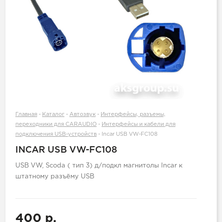
Главная
-
Каталог
-
Автозвук
-
Интерфейсы, разъемы,
переходники для CARAUDIO
-
Интерфейсы и кабели для
подключения USB-устройств
-
Incar USB VW-FC108
INCAR USB VW-FC108
USB VW, Scoda ( тип 3) д/подкл магнитолы Incar к
штатному разъёму USB
400 р.