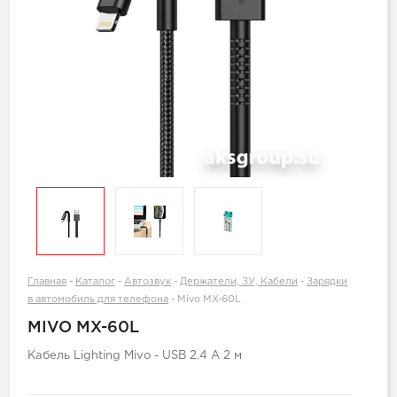
Главная
-
Каталог
-
Автозвук
-
Держатели, ЗУ, Кабели
-
Зарядки
в автомобиль для телефона
-
Mivo MX-60L
MIVO MX-60L
Кабель Lighting Mivo - USB 2.4 А 2 м