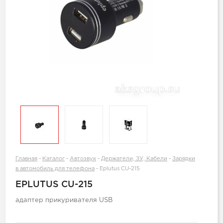
Главная
-
Каталог
-
Автозвук
-
Держатели, ЗУ, Кабели
-
Зарядки
в автомобиль для телефона
-
Eplutus CU-215
EPLUTUS CU-215
адаптер прикуривателя USB