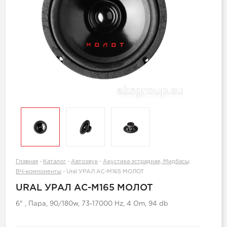
Главная
-
Каталог
-
Автозвук
-
Акустика эстрадная, Мидбасы,
ВЧ-компоненты
-
Ural УРАЛ АС-M165 MOЛOT
URAL УРАЛ АС-M165 MOЛOT
6" , Пара, 90/180w, 73-17000 Hz, 4 Om, 94 db