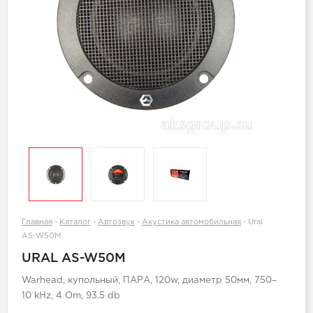
Главная
-
Каталог
-
Автозвук
-
Акустика автомобильная
-
Ural
AS-W50M
URAL AS-W50M
Warhead, купольный, ПАРА, 120w, диаметр 50мм, 750–
10 kHz, 4 Om, 93.5 db