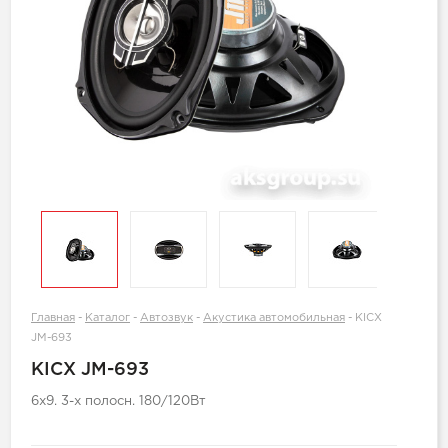
Главная
-
Каталог
-
Автозвук
-
Акустика автомобильная
-
KICX
JM-693
KICX JM-693
6x9. 3-х полосн. 180/120Вт