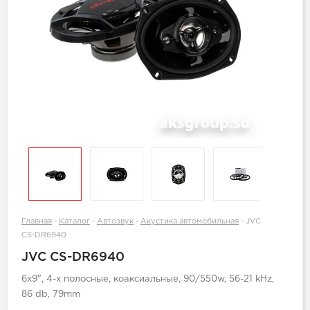
Главная
-
Каталог
-
Автозвук
-
Акустика автомобильная
-
JVC
CS-DR6940
JVC CS-DR6940
6x9", 4-х полосные, коаксиальные, 90/550w, 56-21 kHz,
86 db, 79mm