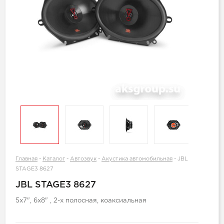
Главная
-
Каталог
-
Автозвук
-
Акустика автомобильная
-
JBL
STAGE3 8627
JBL STAGE3 8627
5x7", 6x8" , 2-х полосная, коаксиальная