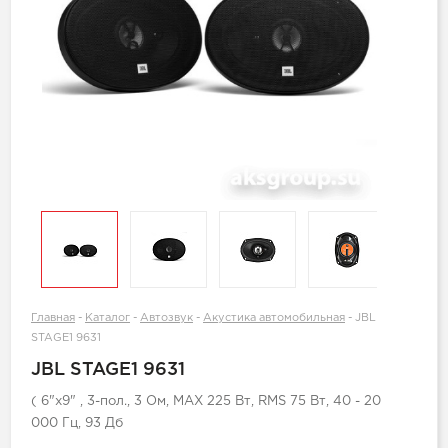
Главная
-
Каталог
-
Автозвук
-
Акустика автомобильная
-
JBL
STAGE1 9631
JBL STAGE1 9631
( 6"x9" , 3-пол., 3 Ом, MAX 225 Вт, RMS 75 Вт, 40 - 20
000 Гц, 93 Дб