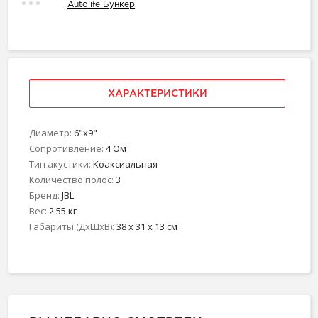
Autolife Бункер
ХАРАКТЕРИСТИКИ
Диаметр:
6"х9"
Сопротивление:
4 Ом
Тип акустики:
Коаксиальная
Количество полос:
3
Бренд:
JBL
Вес:
2.55 кг
Габариты (ДхШхВ):
38 x 31 x 13 см