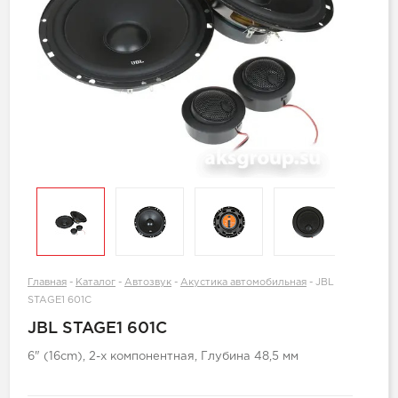
Главная
-
Каталог
-
Автозвук
-
Акустика автомобильная
-
JBL
STAGE1 601C
JBL STAGE1 601C
6" (16cm), 2-х компонентная, Глубина 48,5 мм