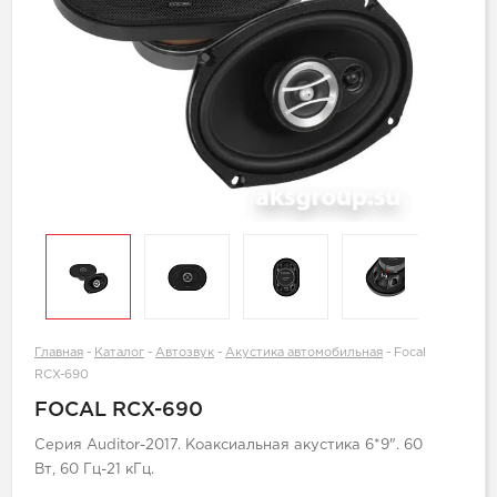
Главная
-
Каталог
-
Автозвук
-
Акустика автомобильная
-
Focal
RCX-690
FOCAL RCX-690
Серия Auditor-2017. Коаксиальная акустика 6*9". 60
Вт, 60 Гц-21 кГц.