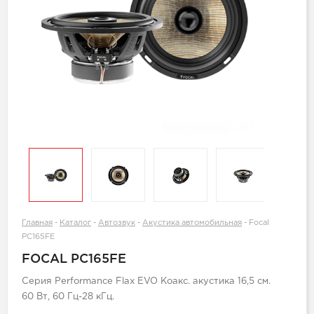
Главная
-
Каталог
-
Автозвук
-
Акустика автомобильная
-
Focal
PC165FE
FOCAL PC165FE
Серия Performance Flax EVO Коакс. акустика 16,5 см.
60 Вт, 60 Гц-28 кГц.