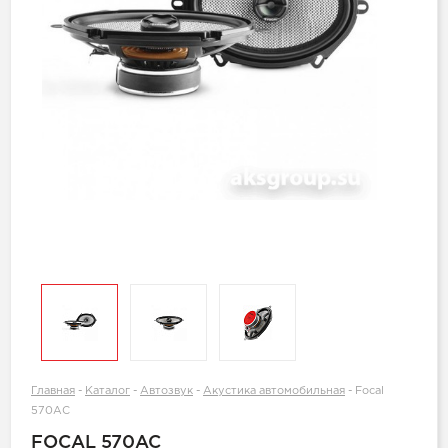
Главная
-
Каталог
-
Автозвук
-
Акустика автомобильная
-
Focal
570AC
FOCAL 570AC