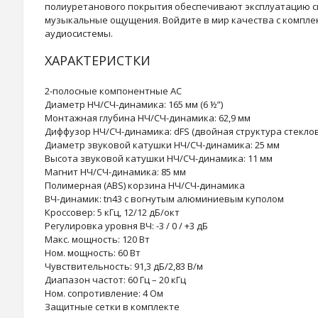
полиуретанового покрытия обеспечивают эксплуатацию сис
музыкальные ощущения. Войдите в мир качества с компле
аудиосистемы.
ХАРАКТЕРИСТКИ
2-полосные компонентные АС
Диаметр НЧ/СЧ-динамика: 165 мм (6 ½”)
Монтажная глубина НЧ/СЧ-динамика: 62,9 мм
Диффузор НЧ/СЧ-динамика: dFS (двойная структура стекло
Диаметр звуковой катушки НЧ/СЧ-динамика: 25 мм
Высота звуковой катушки НЧ/СЧ-динамика: 11 мм
Магнит НЧ/СЧ-динамика: 85 мм
Полимерная (ABS) корзина НЧ/СЧ-динамика
ВЧ-динамик: tn43 с вогнутым алюминиевым куполом
Кроссовер: 5 кГц, 12/12 дБ/окт
Регулировка уровня ВЧ: -3 / 0 / +3 дБ
Макс. мощность: 120 Вт
Ном. мощность: 60 Вт
Чувствительность: 91,3 дБ/2,83 В/м
Диапазон частот: 60 Гц – 20 кГц
Ном. сопротивление: 4 Ом
Защитные сетки в комплекте