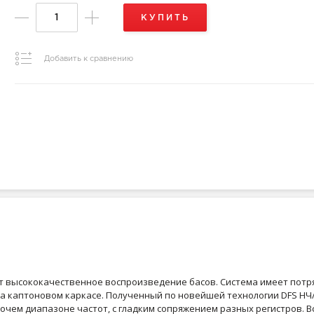
КУПИТЬ
Добавить к сравнению
т высококачественное воспроизведение басов. Система имеет пот
 каптоновом каркасе. Полученный по новейшей технологии DFS НЧ
очем диапазоне частот, с гладким сопряжением разных регистров.