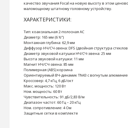
качество звучания Focal на новую высоту в этом ценов
маломощному штатному головному устройству.
ХАРАКТЕРИСТИКИ:
Тип:
коаксиальная 2-полосная АС
Диаметр: 165 мм (6 ½”)
Монтажная глубина: 62,9 мм
Диффузор НЧ/СЧ-звена: DFS (двойная структура стеклов
Диаметр звуковой катушки НЧ/СЧ-звена: 25 мм
Высота звуковой катушки: 11 мм
Магнит НЧ/СЧ-звена: 85 мм
Полимерная (ABS) корзина
Ориентируемый ВЧ-динамик TN43 с вогнутым алюмини
Кроссовер: 4,7 кГц, 6 дБ/окт
Макс. мощность: 120 Вт
Ном. мощность: 60 Вт
Чувствительность: 91 дБ/2,83 В/м
Диапазон частот: 60 Гц – 20 кГц
Ном. сопротивление: 4 Ом
Защитные сетки в комплекте