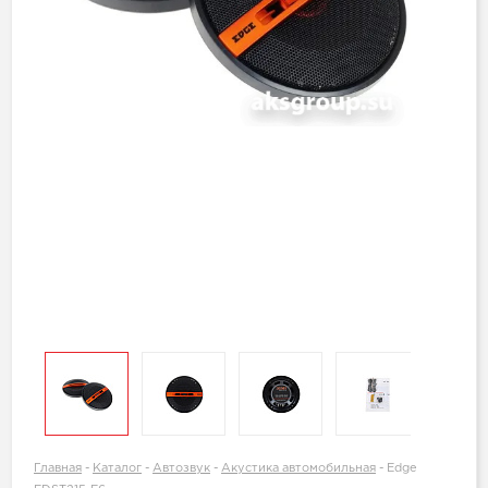
Главная
-
Каталог
-
Автозвук
-
Акустика автомобильная
-
Edge