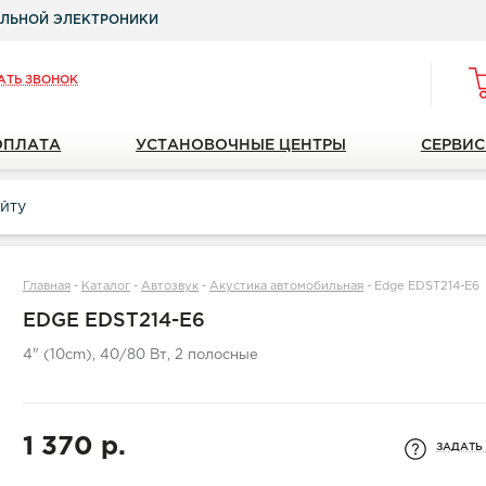
ЛЬНОЙ ЭЛЕКТРОНИКИ
АТЬ ЗВОНОК
ОПЛАТА
УСТАНОВОЧНЫЕ ЦЕНТРЫ
СЕРВИС
Главная
-
Каталог
-
Автозвук
-
Акустика автомобильная
-
Edge EDST214-E6
EDGE EDST214-E6
4" (10cm), 40/80 Вт, 2 полосные
1 370 р.
ЗАДАТЬ