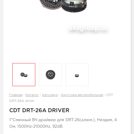
Главная
-
Каталог
-
Автозвук
-
Акустика автомобильная
-
CDT
DRT-26A driver
CDT DRT-26A DRIVER
1"Сменный ВЧ драйвер для DRT-26(алюм.), Неодим, 4
Ом, 1500Hz-21000Hz, 92dB