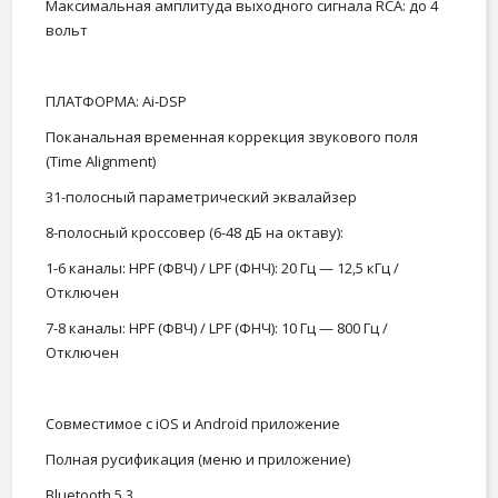
Максимальная амплитуда выходного сигнала RCA: до 4
вольт
ПЛАТФОРМА: Ai-DSP
Поканальная временная коррекция звукового поля
(Time Alignment)
31-полосный параметрический эквалайзер
8-полосный кроссовер (6-48 дБ на октаву):
1-6 каналы: HPF (ФВЧ) / LPF (ФНЧ): 20 Гц — 12,5 кГц /
Отключен
7-8 каналы: HPF (ФВЧ) / LPF (ФНЧ): 10 Гц — 800 Гц /
Отключен
Совместимое с iOS и Android приложение
Полная русификация (меню и приложение)
Bluetooth 5.3