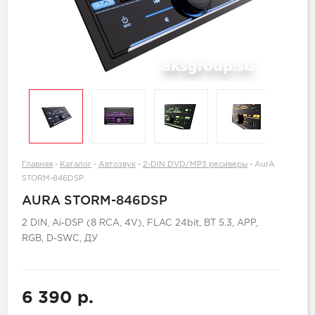
Главная
-
Каталог
-
Автозвук
-
2-DIN DVD/MP3 ресиверы
-
AurA
STORM-846DSP
AURA STORM-846DSP
2 DIN, Ai-DSP (8 RCA, 4V), FLAC 24bit, BT 5.3, APP,
RGB, D-SWC, ДУ
6 390 р.