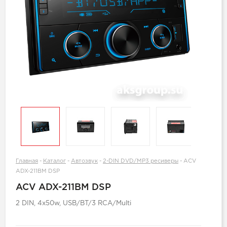
Главная
-
Каталог
-
Автозвук
-
2-DIN DVD/MP3 ресиверы
-
ACV
ADX-211BM DSP
ACV ADX-211BM DSP
2 DIN, 4х50w, USB/BT/3 RCA/Multi