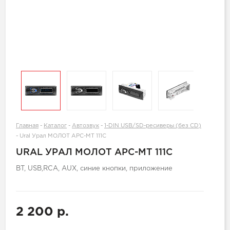
Главная
-
Каталог
-
Автозвук
-
1-DIN USB/SD-ресиверы (без CD)
-
Ural Урал МОЛОТ АРС-МТ 111С
URAL УРАЛ МОЛОТ АРС-МТ 111С
BT, USB,RCA, AUX, синие кнопки, приложение
2 200 р.