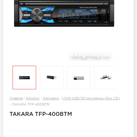
Главная
-
Каталог
-
Автозвук
-
1-DIN USB/SD-ресиверы (без CD)
-
TAKARA TFP-400BTM
TAKARA TFP-400BTM