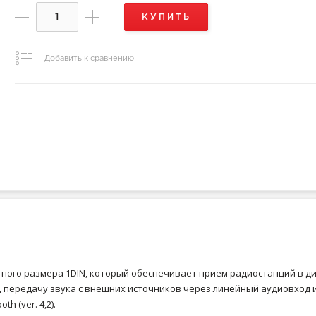
КУПИТЬ
Добавить к сравнению
ртного размера 1DIN, который обеспечивает прием радиостанций в д
и, передачу звука с внешних источников через линейный аудиовход 
 (ver. 4,2).