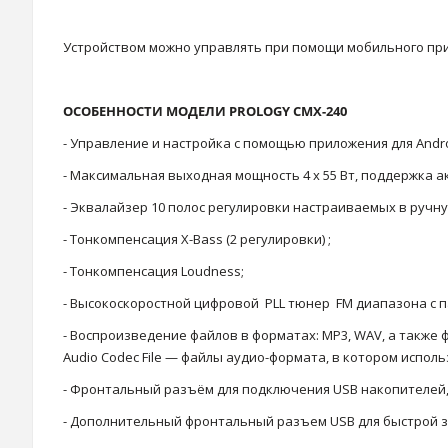
Устройством можно управлять при помощи мобильного прил
ОСОБЕННОСТИ МОДЕЛИ PROLOGY CMX-240
- Управление и настройка с помощью приложения для Andro
- Максимальная выходная мощность 4 х 55 Вт, поддержка аку
- Эквалайзер 10 полос регулировки настраиваемых в ручну
- Тонкомпенсация X-Bass (2 регулировки) ;
- Тонкомпенсация Loudness;
- Высокоскоростной цифровой PLL тюнер FM диапазона с п
- Воспроизведение файлов в форматах: MP3, WAV, а также 
Audio Codec File — файлы аудио-формата, в котором исполь
- Фронтальный разъём для подключения USB накопителей, 
- Дополнительный фронтальный разъем USB для быстрой за