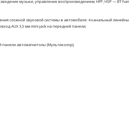
изведение музыки, управление воспроизведением; HFP, HSP — BT han
ения сложной звуковой системы в автомобиле: 4 канальный линейн
ход AUX 3,5 мм mini-jack на передней панели;
й панели автомагнитолы (Мультиколор);