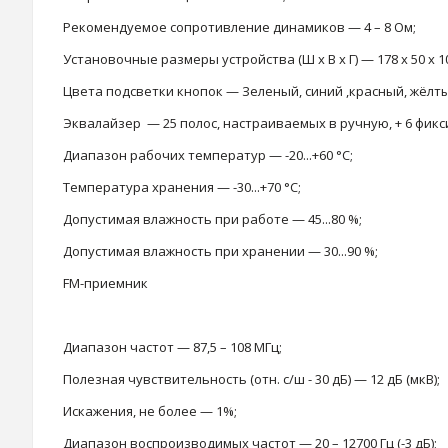
Рекомендуемое сопротивление динамиков — 4 – 8 Ом;
Установочные размеры устройства (Ш x В x Г) — 178 x 50 x 1
Цвета подсветки кнопок — Зеленый, синий ,красный, жёлты
Эквалайзер — 25 полос, настраиваемых в ручную, + 6 фик
Диапазон рабочих температур — -20...+60 °С;
Температура хранения — -30...+70 °С;
Допустимая влажность при работе — 45...80 %;
Допустимая влажность при хранении — 30...90 %;
FM-приемник
Диапазон частот — 87,5 – 108 МГц;
Полезная чувствительность (отн. с/ш - 30 дБ) — 12 дБ (мкВ);
Искажения, не более — 1%;
Диапазон воспроизводимых частот — 20 – 12700 Гц (-3 дБ);