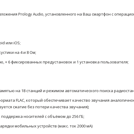
ожения Prology Audio, установленного на Ваш смартфон с операцион
id или iOS;
стики на 4 и 8 Ом;
ю, + 6 фиксированных предустановок и 1 установка пользователя;
амятью на 18 станций и режимом автоматического поиска радиоста
формата FLAC, который обеспечивает качество звучания аналогичное
зуется сжатие без потери качества звучания);
поддержка носителей с объёмом до 256 ГБ;
рядки мобильных устройств (макс. ток 2000 мА)