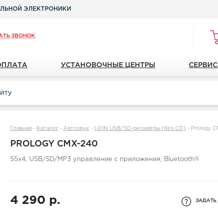
ЛЬНОЙ ЭЛЕКТРОНИКИ
АТЬ ЗВОНОК
ОПЛАТА
УСТАНОВОЧНЫЕ ЦЕНТРЫ
СЕРВИС
Главная
-
Каталог
-
Автозвук
-
1-DIN USB/SD-ресиверы (без CD)
-
Prology 
PROLOGY CMX-240
55x4, USB/SD/MP3 управление с приложения, Bluetooth®
4 290 р.
ЗАДАТЬ